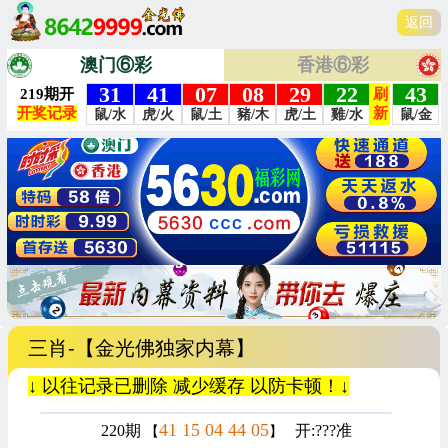
返回
澳门⑥彩
香港⑥彩