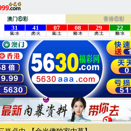
澳门⑥彩
香港⑥彩