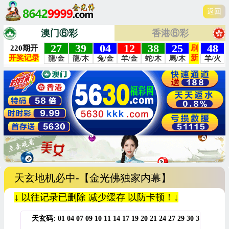
返回
澳门⑥彩
香港⑥彩