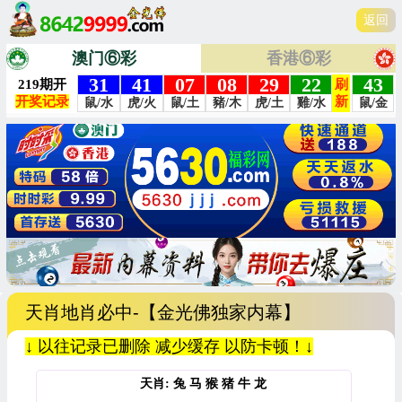
返回
澳门⑥彩
香港⑥彩