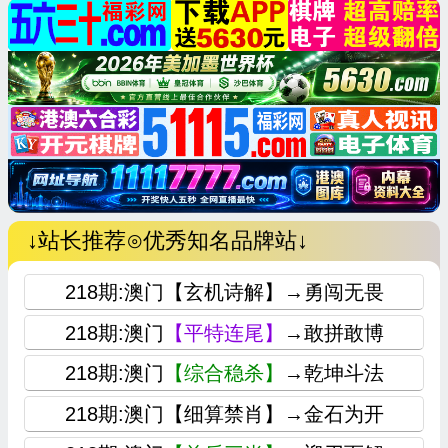
↓站长推荐⊙优秀知名品牌站↓
218期:澳门
【玄机诗解】
→勇闯无畏
218期:澳门
【平特连尾】
→敢拼敢博
218期:澳门
【综合稳杀】
→乾坤斗法
218期:澳门
【细算禁肖】
→金石为开