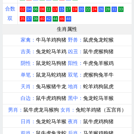
合数
02
04
06
08
11
13
15
17
19
20
22
24
26
28
31
33
双
35
37
39
40
42
44
46
48
生肖属性
家禽：
牛马羊鸡狗猪
野兽：
鼠虎兔龙蛇猴
吉美：
兔龙蛇马羊鸡
凶丑：
鼠牛虎猴狗猪
阴性：
鼠龙蛇马狗猪
阳性：
牛虎兔羊猴鸡
单笔：
鼠龙马蛇鸡猪
双笔：
虎猴狗兔羊牛
天肖：
兔马猴猪牛龙
地肖：
蛇羊鸡狗鼠虎
白边：
鼠牛虎鸡狗猪
黑中：
兔龙蛇马羊猴
男肖：
鼠牛虎龙马猴狗
女肖：
兔蛇羊鸡猪（五宫肖）
日肖：
兔龙蛇马羊猴
夜肖：
鼠牛虎鸡狗猪
前肖：
鼠牛虎兔龙蛇
后肖：
马羊猴鸡狗猪