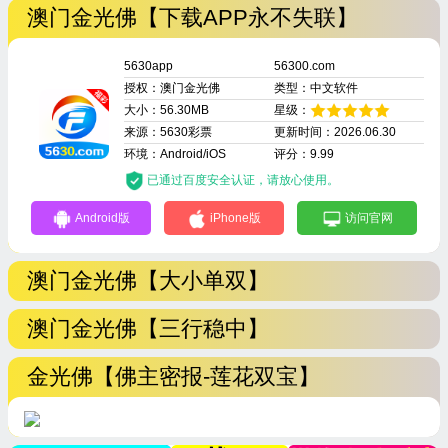
澳门金光佛【下载APP永不失联】
5630app
56300.com
授权：澳门金光佛
类型：中文软件
大小：56.30MB
星级：
来源：5630彩票
更新时间：2026.06.30
环境：Android/iOS
评分：9.99
已通过百度安全认证，请放心使用。
Android版
iPhone版
访问官网
澳门金光佛【大小单双】
澳门金光佛【三行稳中】
金光佛【佛主密报-莲花双宝】