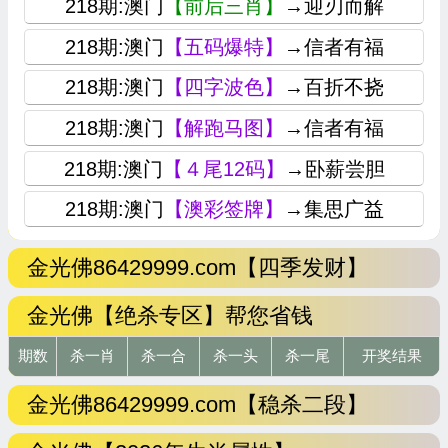
218期:澳门
【前后三肖】
→迎刃而解
218期:澳门
【五码爆特】
→信者有福
218期:澳门
【四字波色】
→百折不挠
218期:澳门
【解跑马图】
→信者有福
218期:澳门
【４尾12码】
→卧薪尝胆
218期:澳门
【澳彩签牌】
→集思广益
金光佛86429999.com【四季发财】
金光佛【绝杀专区】帮您省钱
期数
杀一肖
杀一合
杀一头
杀一尾
开奖结果
金光佛86429999.com【稳杀二段】