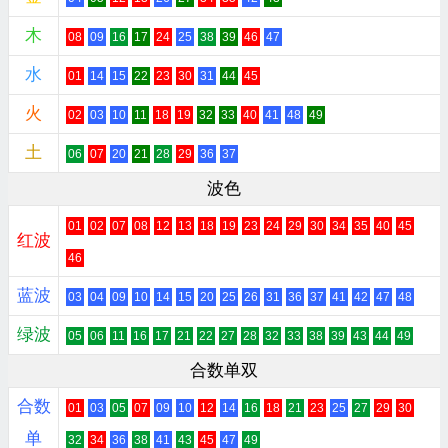
木
08
09
16
17
24
25
38
39
46
47
水
01
14
15
22
23
30
31
44
45
火
02
03
10
11
18
19
32
33
40
41
48
49
土
06
07
20
21
28
29
36
37
波色
01
02
07
08
12
13
18
19
23
24
29
30
34
35
40
45
红波
46
蓝波
03
04
09
10
14
15
20
25
26
31
36
37
41
42
47
48
绿波
05
06
11
16
17
21
22
27
28
32
33
38
39
43
44
49
合数单双
合数
01
03
05
07
09
10
12
14
16
18
21
23
25
27
29
30
单
32
34
36
38
41
43
45
47
49