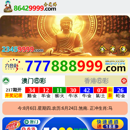
澳门⑥彩
香港⑥彩
今:
8
月
6
日.
星期四.
农历:
6
月
24
日.
煞
南.
正冲生肖:
马