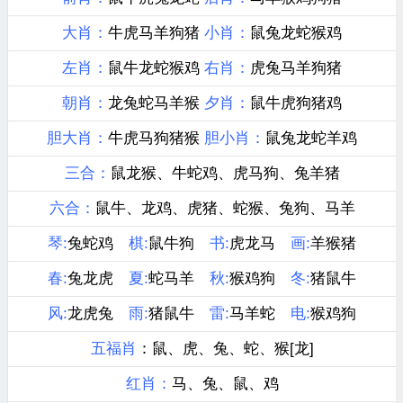
大肖：
牛虎马羊狗猪
小肖：
鼠兔龙蛇猴鸡
左肖：
鼠牛龙蛇猴鸡
右肖：
虎兔马羊狗猪
朝肖：
龙兔蛇马羊猴
夕肖：
鼠牛虎狗猪鸡
胆大肖：
牛虎马狗猪猴
胆小肖：
鼠兔龙蛇羊鸡
三合：
鼠龙猴、牛蛇鸡、虎马狗、兔羊猪
六合：
鼠牛、龙鸡、虎猪、蛇猴、兔狗、马羊
琴:
兔蛇鸡
棋:
鼠牛狗
书:
虎龙马
画:
羊猴猪
春:
兔龙虎
夏:
蛇马羊
秋:
猴鸡狗
冬:
猪鼠牛
风:
龙虎兔
雨:
猪鼠牛
雷:
马羊蛇
电:
猴鸡狗
五福肖
：鼠、虎、兔、蛇、猴[龙]
红肖：
马、兔、鼠、鸡